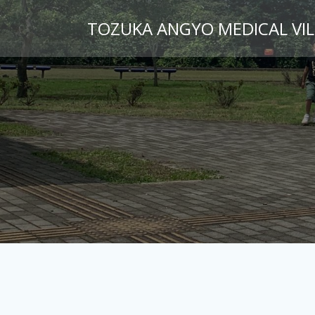
コ
TOZUKA ANGYO MEDICAL VI
ン
テ
ン
ツ
へ
ス
キ
ッ
プ